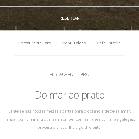
RESERVAR
Restaurante Faro
Menu Talaso
Café Estrella
RESTAURANTE FARO
Do mar ao prato
Sente-se nas nossas mesas abertas para o oceano e deixe-se amar.
Pensámos num menu que, sem romper com as raízes culinárias galegas,
procura oferecer-lhe algo diferente.