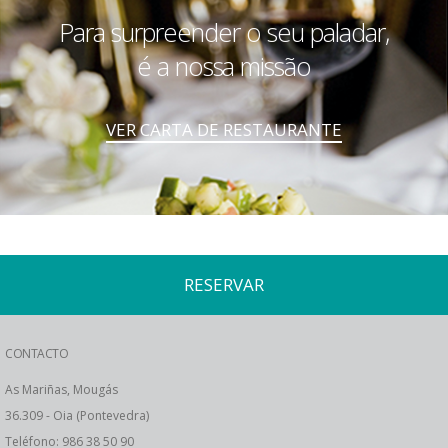
Para surpreender o seu paladar,
é a nossa missão
VER CARTA DE RESTAURANTE
RESERVAR
CONTACTO
As Mariñas, Mougás
36.309 - Oia (Pontevedra)
Teléfono: 986 38 50 90