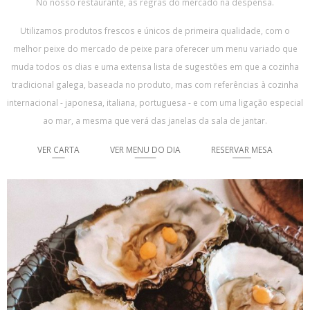
No nosso restaurante, as regras do mercado na despensa.
Utilizamos produtos frescos e únicos de primeira qualidade, com o
melhor peixe do mercado de peixe para oferecer um menu variado que
muda todos os dias e uma extensa lista de sugestões em que a cozinha
tradicional galega, baseada no produto, mas com referências à cozinha
internacional - japonesa, italiana, portuguesa - e com uma ligação especial
ao mar, a mesma que verá das janelas da sala de jantar.
VER CARTA
VER MENU DO DIA
RESERVAR MESA