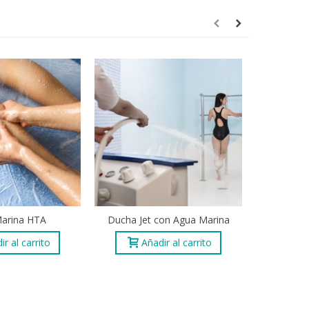
Marina HTA
Ducha Jet con Agua Marina
Aerosole
ir al carrito
Añadir al carrito
A