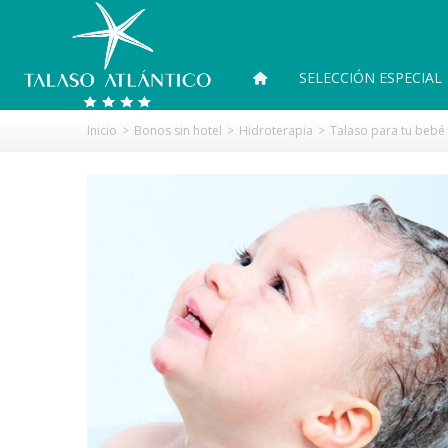
SELECCIÓN ESPECIAL
Inicio
>
Bonos sin hotel
>
Hidroterapia
>
Talaso para tu bebé