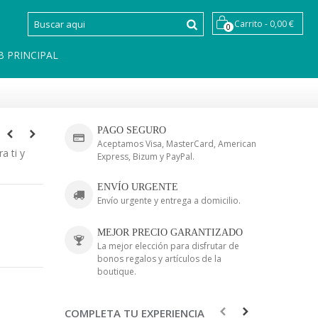
Carrito
-
0,00 €
0
B PRINCIPAL
PAGO SEGURO
Aceptamos Visa, MasterCard, American
a ti y
Express, Bizum y PayPal.
ENVÍO URGENTE
Envío urgente y entrega a domicilio.
MEJOR PRECIO GARANTIZADO
La mejor elección para disfrutar de
bonos regalos y artículos de la
boutique.
COMPLETA TU EXPERIENCIA