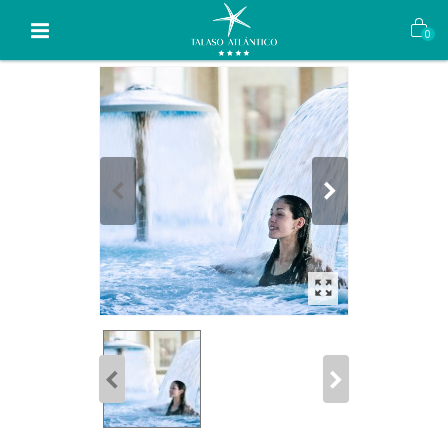
Inicio
>
Bonos sin hotel
>
Talaso Individual
0