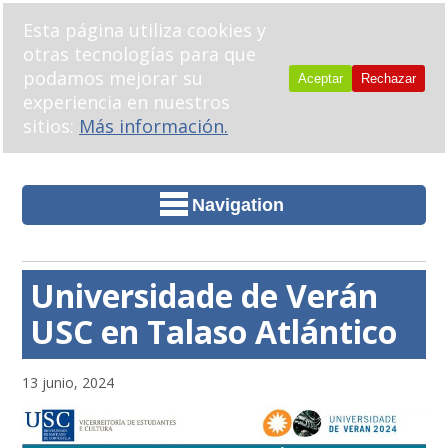
Esta página utiliza cookies y
otras tecnologías para que
podamos mejorar su
Aceptar
Rechazar
experiencia en nuestros
sitios:
Más información.
Navigation
Universidade de Verán
USC en Talaso Atlántico
13 junio, 2024