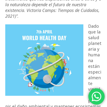
la naturaleza depende el futuro de nuestra
existencia. Victoria Camps: Tiempos de Cuidados,
2021)”.
Dado
que la
salud
planet
aria y
huma
na
están
especi
almen
te
vincul
adas,
preve
nir el daño ambiental y mantener ecosistemas