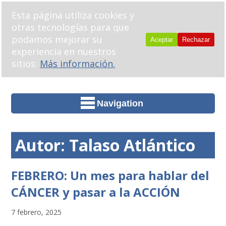
Esta página utiliza cookies y
otras tecnologías para que
podamos mejorar su
Aceptar
Rechazar
experiencia en nuestros
sitios:
Más información.
Navigation
Autor:
Talaso Atlántico
FEBRERO: Un mes para hablar del
CÁNCER y pasar a la ACCIÓN
7 febrero, 2025